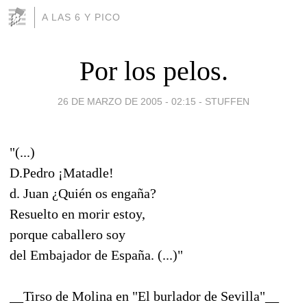
A LAS 6 Y PICO
Por los pelos.
26 DE MARZO DE 2005 - 02:15
-
STUFFEN
"(...)
D.Pedro ¡Matadle!
d. Juan ¿Quién os engaña?
Resuelto en morir estoy,
porque caballero soy
del Embajador de España. (...)"
__Tirso de Molina en "El burlador de Sevilla"__