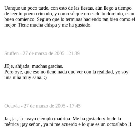
Uanque un poco tarde, con esto de las fiestas, aún llego a tiempo
de leer tu poema rimado, y como sé que no es de tu dominio, es un
buen comienzo. Seguro que lo terminas haciendo tan bien como el
mejor. Tiene mucha chispa y me ha gustado.
Stuffen -
27 de marzo de 2005 - 21:39
JEje, ahijada, muchas gracias.
Pero oye, que éso no tiene nada que ver con la realidad, yo soy
una niña muy sana. :)
Octavia -
27 de marzo de 2005 - 17:45
Ja , ja , ja...vaya ejemplo madrina .Me ha gustado y lo de la
métrica ¡¡ay señor , ya ni me acuerdo e lo que es un octosílabo !!